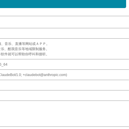
频、音乐、直播等网站或ＡＰＰ。
音乐、酷我音乐等地域限制服务。
本软件就可以帮助你呼叫和接听。
86_64
 ClaudeBot/1.0; +claudebot@anthropic.com)