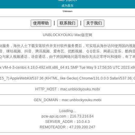
成为股东
Unknown
|
|
使用帮助
联系我们
关于我们
UNBLOCKYOUKU Mac版官网
制服务，海外人士下载安装软件并支付软件服务费后，可实现从海外访问使用国内视
音、咪咕视频、抖音、腾讯视频、爱奇艺、优酷视频、ＱＱ音乐、网易云音乐、酷狗
Ｑ与家人视频通话，语音通话，由于跨国网络问题导致你无法正常呼叫和接听，有了
x VM-4-3-centos 4.18.0-492.el8.x86_64 #1 SMP Tue May 9 17:56:55 UTC 2023 x
0_15_7) AppleWebKit/537.36 (KHTML, like Gecko) Chrome/131.0.0.0 Safari/537.36;
HTTP_HOST：mac.unblockyouku.mobi
GEN_DOMAIN：mac.unblockyouku.mobi
Loading...
pcw-api.iq.com：216.73.216.64
SERVER_ADDR：10.0.4.3
REMOTEADDR：47.239.200.247